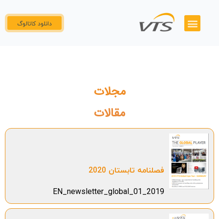
دانلود کاتالوگ
همکاری با ما
تماس با ما
گواهینامه ها
پنل نمایندگان
مجلات
مقالات
فصلنامه تابستان 2020
EN_newsletter_global_01_2019