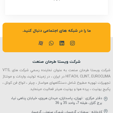
ما را در شبکه های اجتماعی دنبال کنید.
شرکت ویستا طرحان صنعت
شرکت ویستا طرحان صنعت به عنوان نماينده رسمي شرکت های VTS,
HITACH, CLINT, EUROCLIMA در ایران ، در زمینه تولید، واردات و مونتاژ
تجهیزات تهویه مطبوع شامل دستگاههای هواساز ، چیلر ، انواع فن کوئل ،
پکیج یونیت ، پرده هوا و یونیت هیتر فعالیت مینماید.
دفتر مرکزی : تهران، پاسداران، میدان هروی، خیابان پناهی نیا،
برج گلزار، طبقه 7، واحد 35 و 36
کارخانه : سمنان، گرمسار، شهرک صنعتی گرمسار