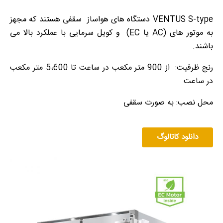
VENTUS S-type دستگاه های هواساز سقفی هستند که مجهز
به موتور های (AC یا EC) و کویل سرمایی با عملکرد بالا می
باشند.
رنج ظرفیت: از 900 متر مکعب در ساعت تا 5،600 متر مکعب
در ساعت
محل نصب: به صورت سقفی
دانلود کاتالوگ