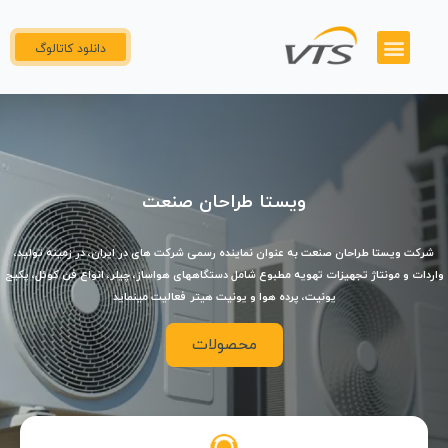
دانلود کاتالوگ
همکاری با ما
تماس با ما
گواهینامه ها
پنل نمایندگان
ویستا طراحان صنعت
شرکت ویستا طراحان صنعت به عنوان نماینده رسمی شرکت های در ایران، در زمینه تولید،
واردات و مونتاژ تجهیزات تهویه مطبوع شامل دستگاههای هواساز، چیلر، انواع فن کوئل، پکیج
یونیت، پرده هوا و یونیت هیتر فعالیت مینماید
محصولات