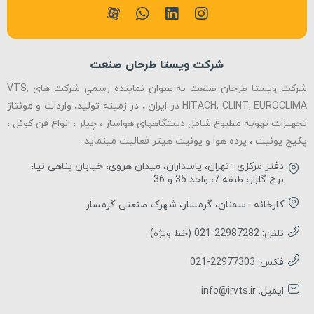
شرکت ویستا طرحان صنعت
شرکت ویستا طرحان صنعت به عنوان نماينده رسمي شرکت های VTS,
HITACH, CLINT, EUROCLIMA در ایران ، در زمینه تولید، واردات و مونتاژ
تجهیزات تهویه مطبوع شامل دستگاههای هواساز ، چیلر ، انواع فن کوئل ،
پکیج یونیت ، پرده هوا و یونیت هیتر فعالیت مینماید.
دفتر مرکزی : تهران، پاسداران، میدان هروی، خیابان پناهی نیا،
برج گلزار، طبقه 7، واحد 35 و 36
کارخانه : سمنان، گرمسار، شهرک صنعتی گرمسار
تلفن: 22987282-021 (خط ویژه)
فکس: 22977303-021
ایمیل: info@irvts.ir