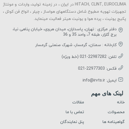
HITACH, CLINT, EUROCLIMA در ایران ، در زمینه تولید، واردات و مونتاژ
تجهیزات تهویه مطبوع شامل دستگاههای هواساز ، چیلر ، انواع فن کوئل ،
پکیج یونیت ، پرده هوا و یونیت هیتر فعالیت مینماید.
دفتر مرکزی : تهران، پاسداران، میدان هروی، خیابان پناهی نیا،
برج گلزار، طبقه 7، واحد 35 و 36
کارخانه : سمنان، گرمسار، شهرک صنعتی گرمسار
تلفن: 22987282-021 (خط ویژه)
فکس: 22977303-021
ایمیل: info@irvts.ir
لینک های مهم
خانه
مقالات
محصولات
تماس با ما
گواهینامه ها
پنل نمایندگان